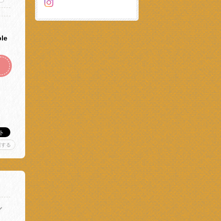
ble
報する