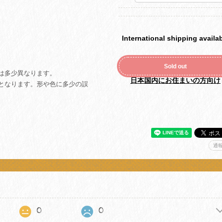
International shipping availa
Sold out
は多少異なります。
日本国内にお住まいの方向け
となります。形や色に多少の誤
通
0
0